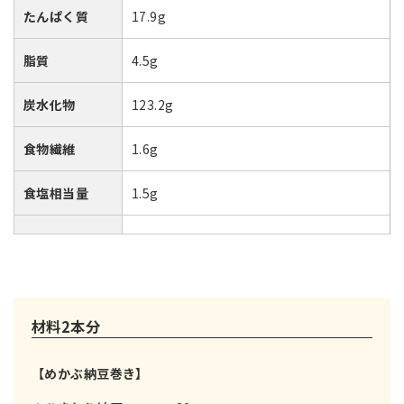
たんぱく質
17.9g
脂質
4.5g
炭水化物
123.2g
食物繊維
1.6g
食塩相当量
1.5g
材料2本分
【めかぶ納豆巻き】