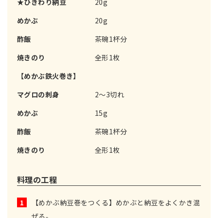
★ひきわり納豆
20g
めかぶ
20g
酢飯
茶碗1杯分
焼きのり
全形1枚
【めかぶ鉄火巻き】
マグロの刺身
2～3切れ
めかぶ
15g
酢飯
茶碗1杯分
焼きのり
全形1枚
料理の工程
1
【めかぶ納豆巻をつくる】めかぶと納豆をよくかき混
ぜる。