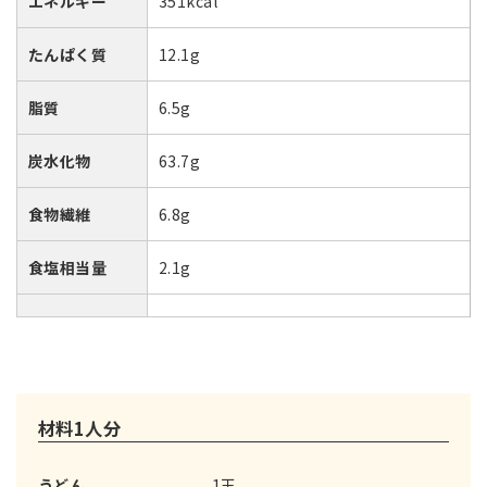
エネルギー
351kcal
たんぱく質
12.1g
脂質
6.5g
炭水化物
63.7g
食物繊維
6.8g
食塩相当量
2.1g
材料1人分
うどん
1玉