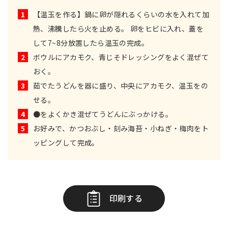
1
【温玉を作る】鍋に卵が隠れるくらいの水を入れて加
熱、沸騰したら火を止める。 卵をヒビに入れ、蓋を
して7~8分放置したら温玉の完成。
2
ボウルにアカモク、青じそドレッシングをよく混ぜて
おく。
3
茹でたうどんを器に盛り、中央にアカモク、温玉をの
せる。
4
●をよくかき混ぜてうどんにぶっかける。
5
お好みで、かつおぶし・刻み海苔・小ねぎ・梅肉をト
ッピングして完成。
印刷する