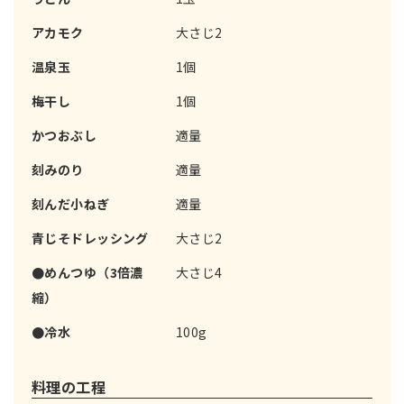
アカモク
大さじ2
温泉玉
1個
梅干し
1個
かつおぶし
適量
刻みのり
適量
刻んだ小ねぎ
適量
青じそドレッシング
大さじ2
●めんつゆ（3倍濃
大さじ4
縮）
●冷水
100g
料理の工程