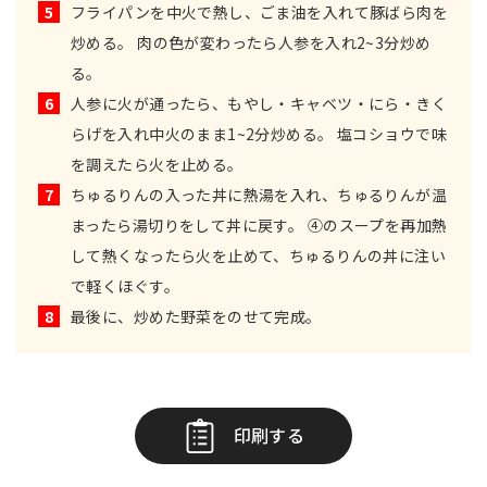
5
フライパンを中火で熱し、ごま油を入れて豚ばら肉を
炒める。 肉の色が変わったら人参を入れ2~3分炒め
る。
6
人参に火が通ったら、もやし・キャベツ・にら・きく
らげを入れ中火のまま1~2分炒める。 塩コショウで味
を調えたら火を止める。
7
ちゅるりんの入った丼に熱湯を入れ、ちゅるりんが温
まったら湯切りをして丼に戻す。 ④のスープを再加熱
して熱くなったら火を止めて、ちゅるりんの丼に注い
で軽くほぐす。
8
最後に、炒めた野菜をのせて完成。
印刷する