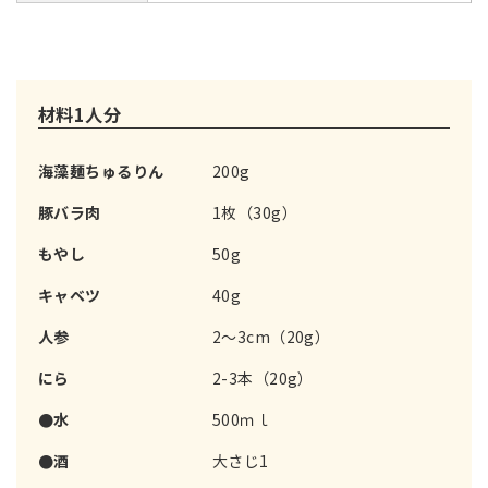
材料1人分
海藻麺ちゅるりん
200g
豚バラ肉
1枚（30g）
もやし
50g
キャベツ
40g
人参
2～3cm（20g）
にら
2-3本（20g）
●水
500ｍｌ
●酒
大さじ1