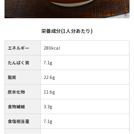
栄養成分(1人分あたり)
エネルギー
280kcal
たんぱく質
7.1g
脂質
22.6g
炭水化物
11.6g
食物繊維
3.3g
食塩相当量
7.1g