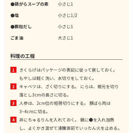
●鶏がらスープの素
小さじ1
●塩
小さじ1/2
●顆粒だし
小さじ1
ごま油
大さじ1
料理の工程
1
きくらげはパッケージの表記に従って戻しておく。
もやしは軽く洗い、水切りをしておく。
2
キャベツは、ざく切りにする。 にらは、根元を切り
落とし3cmの長さに切る。
3
人参は、2cm位の短冊切りにする。 豚ばら肉は
3~4cmに切る。
4
丼にちゅるりんを入れておく。 鍋に●を入れ加熱
し、よくかき混ぜて沸騰直前でいったん火を止める。