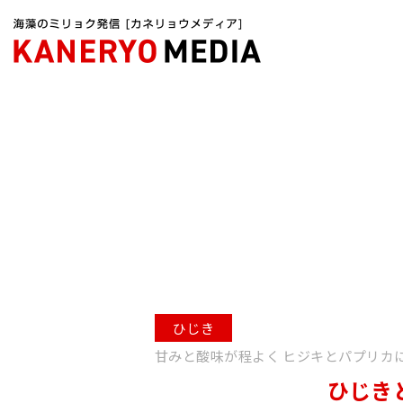
カネリョウメディアTOP
海藻レシピ
ひじき
甘みと酸味が程よく ヒジキとパプリカ
ひじき