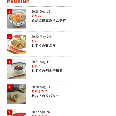
RANKING
2023 Dec 12
1
めかぶ
めかぶ納豆のキムチ丼
2022 May 24
2
もずく
もずくの天ぷら
2021 Aug 19
3
もずく
もずくの明太子和え
2020 Aug 31
4
あおさのり
あおさのりバター
2022 Apr 26
5