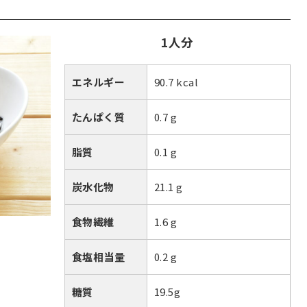
1人分
エネルギー
90.7 kcal
たんぱく質
0.7 g
脂質
0.1 g
炭水化物
21.1 g
食物繊維
1.6 g
食塩相当量
0.2 g
糖質
19.5g