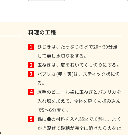
料理の工程
1
ひじきは、たっぷりの水で20～30分浸
して戻し水切りをする。
2
玉ねぎは、皮をむいてくし切りにする。
3
パプリカ(赤・黄)は、スティック状に切
る。
4
厚手のビニール袋に玉ねぎとパプリカを
入れ塩を加えて、全体を軽くも揉み込ん
で5～6分置く。
5
鍋に●の材料を入れ弱火で加熱し、よく
かき混ぜて砂糖が完全に溶けたら火を止
)