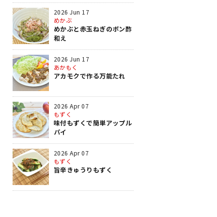
2026 Jun 17
めかぶ
めかぶと赤玉ねぎのポン酢
和え
2026 Jun 17
あかもく
アカモクで作る万能たれ
2026 Apr 07
もずく
味付もずくで簡単アップル
パイ
2026 Apr 07
もずく
旨辛きゅうりもずく