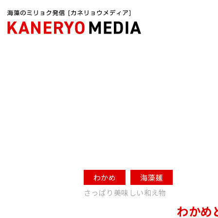
カネリョウメディアTOP
海藻レシピ
わかめ
海藻麺
さっぱり美味しい和え物
わかめ