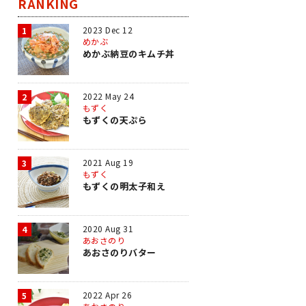
RANKING
2023 Dec 12
1
めかぶ
めかぶ納豆のキムチ丼
2022 May 24
2
もずく
もずくの天ぷら
2021 Aug 19
3
もずく
もずくの明太子和え
2020 Aug 31
4
あおさのり
あおさのりバター
2022 Apr 26
5