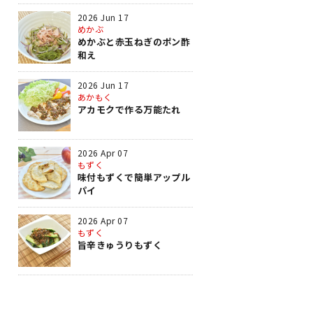
2026 Jun 17
めかぶ
めかぶと赤玉ねぎのポン酢
和え
2026 Jun 17
あかもく
アカモクで作る万能たれ
2026 Apr 07
もずく
味付もずくで簡単アップル
パイ
2026 Apr 07
もずく
旨辛きゅうりもずく