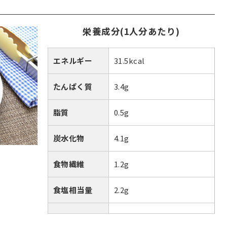
栄養成分(1人分あたり)
エネルギー
31.5kcal
たんぱく質
3.4g
脂質
0.5g
炭水化物
4.1g
食物繊維
1.2g
食塩相当量
2.2g