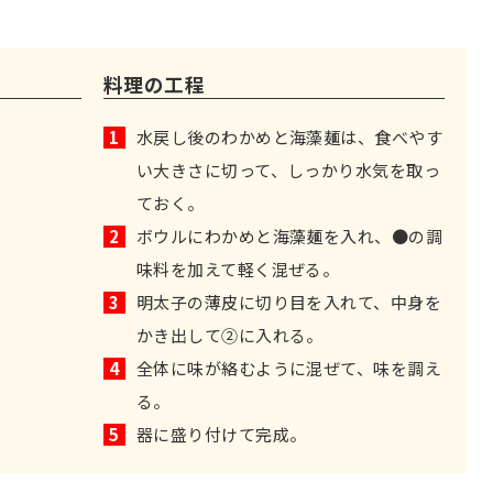
料理の工程
1
水戻し後のわかめと海藻麺は、食べやす
い大きさに切って、しっかり水気を取っ
ておく。
）
2
ボウルにわかめと海藻麺を入れ、●の調
味料を加えて軽く混ぜる。
3
明太子の薄皮に切り目を入れて、中身を
かき出して②に入れる。
4
全体に味が絡むように混ぜて、味を調え
る。
5
器に盛り付けて完成。