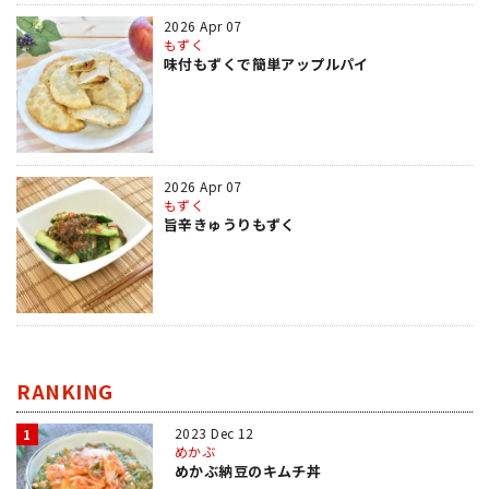
2026 Apr 07
もずく
味付もずくで簡単アップルパイ
2026 Apr 07
もずく
旨辛きゅうりもずく
RANKING
2023 Dec 12
1
めかぶ
めかぶ納豆のキムチ丼