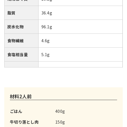
脂質
36.4g
炭水化物
96.1g
食物繊維
4.6g
食塩相当量
5.1g
材料2人前
ごはん
400g
牛切り落とし肉
150g