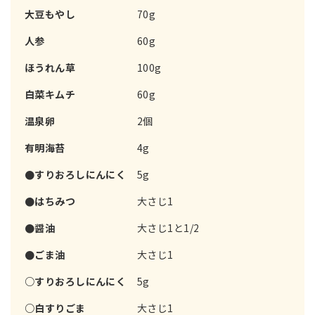
大豆もやし
70g
人参
60g
ほうれん草
100g
白菜キムチ
60g
温泉卵
2個
有明海苔
4g
●すりおろしにんにく
5g
●はちみつ
大さじ1
●醤油
大さじ1と1/2
●ごま油
大さじ1
○すりおろしにんにく
5g
○白すりごま
大さじ1