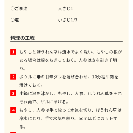
○ごま油
大さじ1
○塩
小さじ1/3
料理の工程
1
もやしとほうれん草は流水でよく洗い、もやしの根が
ある場合は根をちぎっておく。人参は皮を剥き千切
り。
2
ボウルに●の甘辛ダレを混ぜ合わせ、10分程牛肉を
漬けておく。
3
小鍋に湯を沸かし、もやし、人参、ほうれん草をそれ
ぞれ茹で、ザルにあげる。
4
もやし、人参は手で絞って水気を切り、ほうれん草は
冷水にとり、手で水気を絞り、5cmほどにカットす
る。