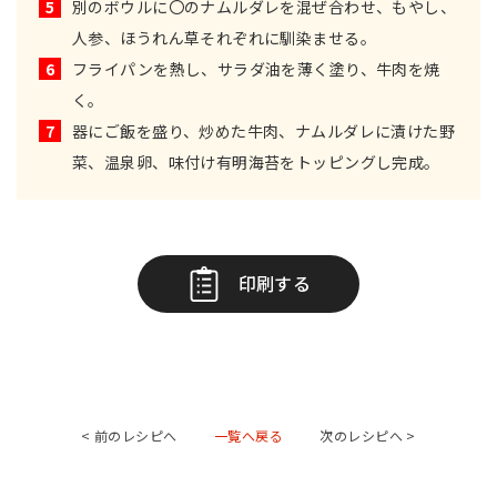
5
別のボウルに〇のナムルダレを混ぜ合わせ、もやし、
人参、ほうれん草それぞれに馴染ませる。
6
フライパンを熱し、サラダ油を薄く塗り、牛肉を焼
く。
7
器にご飯を盛り、炒めた牛肉、ナムルダレに漬けた野
菜、温泉卵、味付け有明海苔をトッピングし完成。
印刷する
< 前のレシピへ
一覧へ戻る
次のレシピへ >