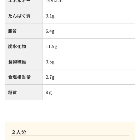
エネルギー
149kcal
たんぱく質
3.1g
脂質
6.4g
炭水化物
11.5g
食物繊維
3.5g
食塩相当量
2.7g
糖質
8ｇ
２人分