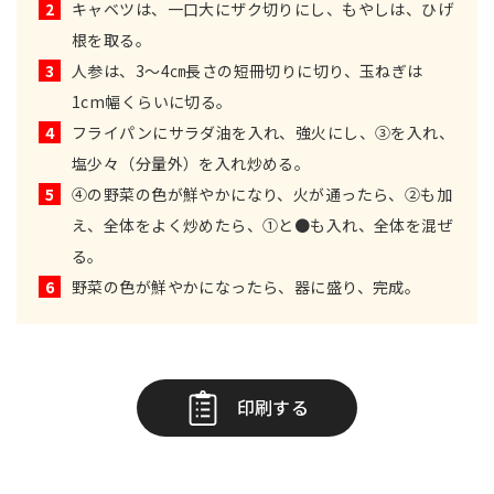
2
キャベツは、一口大にザク切りにし、もやしは、ひげ
根を取る。
3
人参は、3～4㎝長さの短冊切りに切り、玉ねぎは
1cm幅くらいに切る。
4
フライパンにサラダ油を入れ、強火にし、③を入れ、
塩少々（分量外）を入れ炒める。
5
④の野菜の色が鮮やかになり、火が通ったら、②も加
え、全体をよく炒めたら、①と●も入れ、全体を混ぜ
る。
6
野菜の色が鮮やかになったら、器に盛り、完成。
印刷する