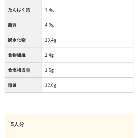
たんぱく質
1.4g
脂質
4.9g
炭水化物
13.4g
食物繊維
1.4g
食塩相当量
1.5g
糖質
12.0g
5人分