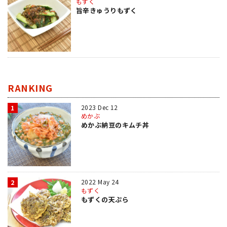
もずく
旨辛きゅうりもずく
RANKING
2023 Dec 12
1
めかぶ
めかぶ納豆のキムチ丼
2022 May 24
2
もずく
もずくの天ぷら