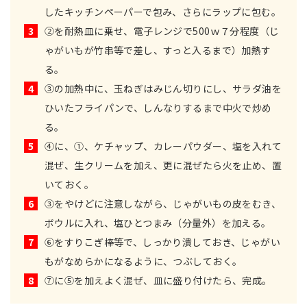
したキッチンペーパーで包み、さらにラップに包む。
3
②を耐熱皿に乗せ、電子レンジで500ｗ７分程度（じ
ゃがいもが竹串等で差し、すっと入るまで）加熱す
る。
4
③の加熱中に、玉ねぎはみじん切りにし、サラダ油を
ひいたフライパンで、しんなりするまで中火で炒め
る。
5
④に、①、ケチャップ、カレーパウダー、塩を入れて
混ぜ、生クリームを加え、更に混ぜたら火を止め、置
いておく。
6
③をやけどに注意しながら、じゃがいもの皮をむき、
ボウルに入れ、塩ひとつまみ（分量外）を加える。
7
⑥をすりこぎ棒等で、しっかり潰しておき、じゃがい
もがなめらかになるように、つぶしておく。
8
⑦に⑤を加えよく混ぜ、皿に盛り付けたら、完成。