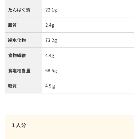
たんぱく質
22.1g
脂質
2.4g
炭水化物
73.2g
食物繊維
4.4g
食塩相当量
68.6g
糖質
4.9ｇ
１人分