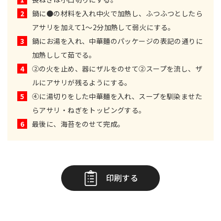
2
鍋に●の材料を入れ中火で加熱し、ふつふつとしたら
アサリを加えて1～2分加熱して弱火にする。
3
鍋にお湯を入れ、中華麵のパッケージの表記の通りに
加熱しして茹でる。
4
②の火を止め、器にザルをのせて②スープを流し、ザ
ルにアサリが残るようにする。
5
④に湯切りをした中華麺を入れ、スープを馴染ませた
らアサリ・ねぎをトッピングする。
6
最後に、海苔をのせて完成。
印刷する