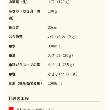
中華麺（生）
１玉（120ｇ）
あさり（むき身・冷
100ｇ
凍）
長ねぎ
20cm
ばら海苔
ひとつかみ（2ｇ）
●水
300ｍｌ
●酒
大さじ2（20ｇ）
●鶏がらスープの素
小さじ1（2.5ｇ）
●塩
小さじ1/2（2.5ｇ）
お湯（麺を茹でる用）
1000ｍｌ
料理の工程
1
長ねぎは小口切りにする。