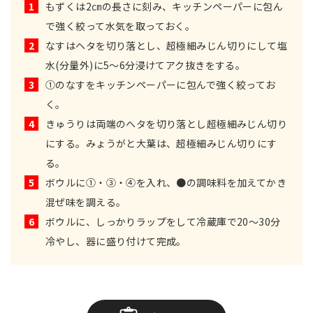
1
もずくは2㎝の長さに刻み、キッチンペーパーに包ん
で強く絞って水気を取っておく。
2
なすはヘタを切り落とし、超極細みじん切りにして塩
水(分量外)に5～6分浸けてアク抜きをする。
3
①のなすをキッチンペーパーに包んで強く絞ってお
く。
4
きゅうりは両端のヘタを切り落とし超極細みじん切り
にする。みょうがと大葉は、超極細みじん切りにす
る。
5
ボウルに①・③・④を入れ、●の調味料を加えてかき
混ぜ味を調える。
6
ボウルに、しっかりラップをして冷蔵庫で20～30分
冷やし、器に盛り付けて完成。