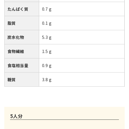
たんぱく質
0.7 g
脂質
0.1 g
炭水化物
5.3 g
食物繊維
1.5 g
食塩相当量
0.9 g
糖質
3.8 g
5人分