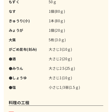
もずく
50ｇ
なす
1個(80ｇ)
きゅうり(小)
1本(80ｇ)
みょうが
1個(20ｇ)
大葉
5枚(3.0ｇ)
がごめ昆布(刻み)
大さじ3(10ｇ)
●酒
大さじ2(20ｇ)
●みりん
大さじ2.5(25ｇ)
●しょうゆ
大さじ1(10ｇ)
●塩
小さじ1/3弱(1.5ｇ)
料理の工程