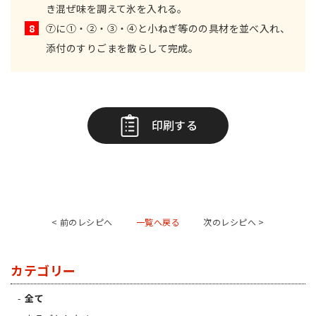
き混ぜ味を調えて氷を入れる。
8
⑦に①・②・③・④と小ねぎ等のの具材を並べ入れ、
添付のすりごまを散らして完成。
印刷する
< 前のレシピへ
一覧へ戻る
次のレシピへ >
カテゴリー
全て