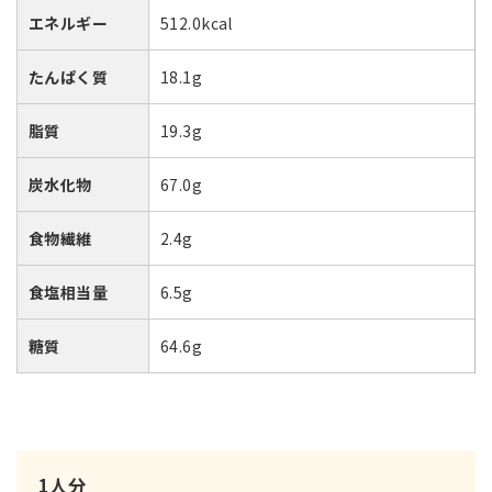
エネルギー
512.0kcal
たんぱく質
18.1g
脂質
19.3g
炭水化物
67.0g
食物繊維
2.4g
食塩相当量
6.5g
糖質
64.6g
1人分