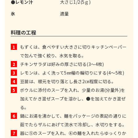
●レモン汁
大さじ1/2(5ｇ)
氷
適量
料理の工程
1
もずくは、食べやすい大きさに切りキッチンペーパー
で包んで強く絞り、水気を取る。
2
チキンサラダは好みの厚さに切る(3～4枚)
3
レモンは、よく洗って5㎜幅の輪切りにする(4～5枚)
4
豆苗は、根元を切り落とし長さ2㎝程度に切る。
5
ボウルに添付のスープを入れ、少量のお湯(分量外)を
加えてかき混ぜスープを溶かし、●を加えてかき混ぜ
る。
6
鍋にお湯を沸かして、麺をパッケージの表記の通りに
茹でたらザルにあげて流水で冷却し、水切りをする。
7
器に⑤のスープを入れ、⑥の麺を入れたらゆっくりか