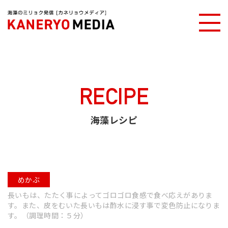
カネリョウメディアTOP
海藻レシピ
たたき長芋のめかぶ和え
RECIPE
海藻レシピ
めかぶ
長いもは、たたく事によってゴロゴロ食感で食べ応えがありま
す。また、皮をむいた長いもは酢水に浸す事で変色防止になりま
す。（調理時間：５分）