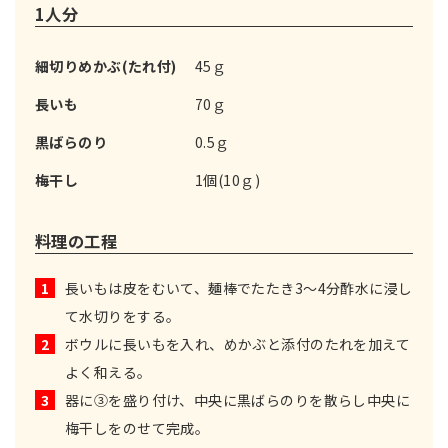
1人分
細切りめかぶ(たれ付)
45ｇ
長いも
70ｇ
黒ばらのり
0.5ｇ
梅干し
1個(10ｇ)
料理の工程
1
長いもは皮をむいて、麺棒でたたき3～4分酢水に浸し
て水切りをする。
2
ボウルに長いもを入れ、めかぶと添付のたれを加えて
よく和える。
3
器に③を盛り付け、中央に黒ばらのりを散らし中央に
梅干しをのせて完成。