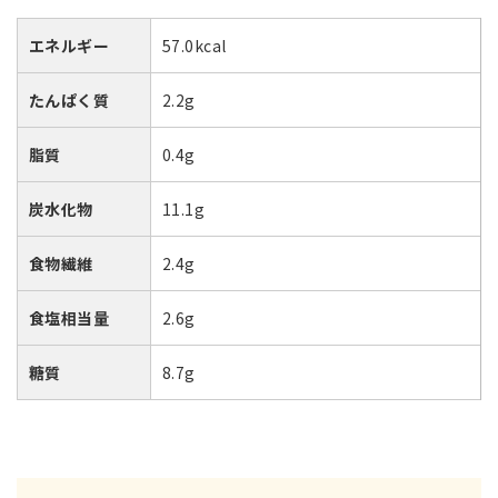
エネルギー
57.0kcal
たんぱく質
2.2g
脂質
0.4g
炭水化物
11.1g
食物繊維
2.4g
食塩相当量
2.6g
糖質
8.7g