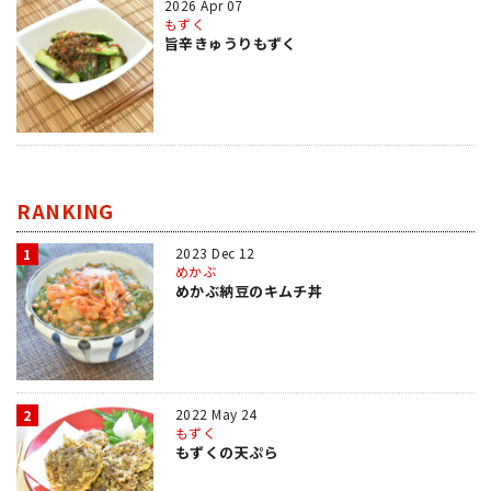
2026 Apr 07
もずく
旨辛きゅうりもずく
RANKING
2023 Dec 12
1
めかぶ
めかぶ納豆のキムチ丼
2022 May 24
2
もずく
もずくの天ぷら