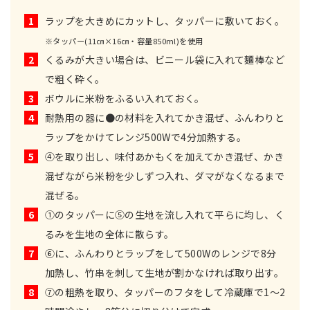
1
ラップを大きめにカットし、タッパーに敷いておく。
※タッパー(11㎝×16㎝・容量850ml)を使用
2
くるみが大きい場合は、ビニール袋に入れて麵棒など
で粗く砕く。
3
ボウルに米粉をふるい入れておく。
4
耐熱用の器に●の材料を入れてかき混ぜ、ふんわりと
ラップをかけてレンジ500Wで4分加熱する。
5
④を取り出し、味付あかもくを加えてかき混ぜ、かき
混ぜながら米粉を少しずつ入れ、ダマがなくなるまで
混ぜる。
6
①のタッパーに⑤の生地を流し入れて平らに均し、く
るみを生地の全体に散らす。
7
⑥に、ふんわりとラップをして500Wのレンジで8分
加熱し、竹串を刺して生地が割かなければ取り出す。
8
⑦の粗熱を取り、タッパーのフタをして冷蔵庫で1～2