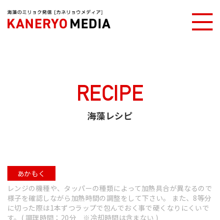
カネリョウメディアTOP
海藻レシピ
味付あかもくのくじら餅
RECIPE
海藻レシピ
あかもく
レンジの機種や、タッパーの種類によって加熱具合が異なるので
様子を確認しながら加熱時間の調整をして下さい。 また、8等分
に切った際は1本ずつラップで包んでおく事で硬くなりにくいで
す。( 調理時間：20分 ※冷却時間は含まない )