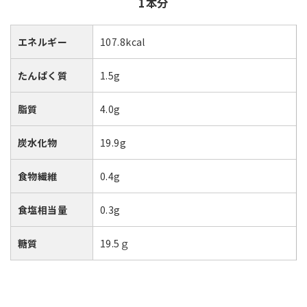
1本分
エネルギー
107.8kcal
たんぱく質
1.5g
脂質
4.0g
炭水化物
19.9g
食物繊維
0.4g
食塩相当量
0.3g
糖質
19.5ｇ