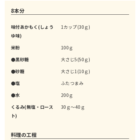
8本分
味付あかもく(しょう
1カップ(30ｇ)
ゆ味)
米粉
100ｇ
●黒砂糖
大さじ5(50ｇ)
●砂糖
大さじ1(10ｇ)
●塩
ふたつまみ
●水
200ｇ
くるみ(無塩・ロース
30ｇ～40ｇ
ト)
料理の工程