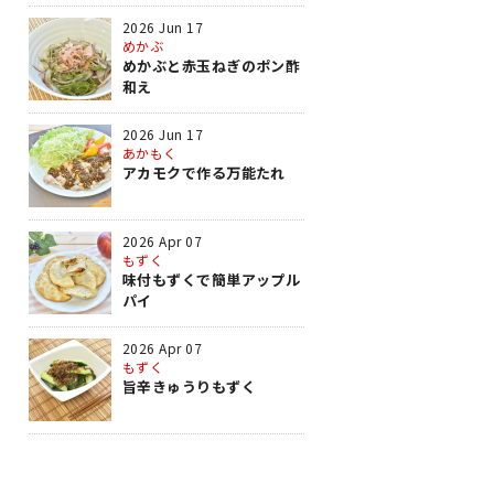
2026 Jun 17
めかぶ
めかぶと赤玉ねぎのポン酢
和え
2026 Jun 17
あかもく
アカモクで作る万能たれ
2026 Apr 07
もずく
味付もずくで簡単アップル
パイ
2026 Apr 07
もずく
旨辛きゅうりもずく