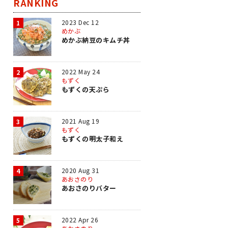
RANKING
2023 Dec 12
1
めかぶ
めかぶ納豆のキムチ丼
2022 May 24
2
もずく
もずくの天ぷら
2021 Aug 19
3
もずく
もずくの明太子和え
2020 Aug 31
4
あおさのり
あおさのりバター
2022 Apr 26
5