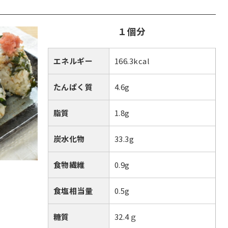
１個分
エネルギー
166.3kcal
たんぱく質
4.6g
脂質
1.8g
炭水化物
33.3g
食物繊維
0.9g
食塩相当量
0.5g
糖質
32.4ｇ