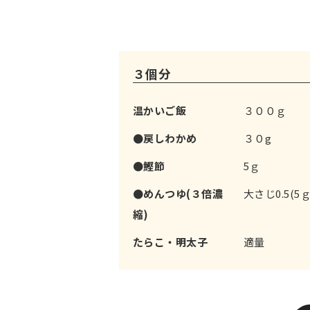
３個分
温かいご飯
３００ｇ
●戻しわかめ
３０g
●鰹節
5ｇ
●めんつゆ(３倍濃
大さじ0.5(5ｇ
縮)
たらこ・明太子
適量