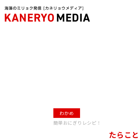
カネリョウメディアTOP
海藻レシピ
わかめ
簡単おにぎりレシピ！
たらこ