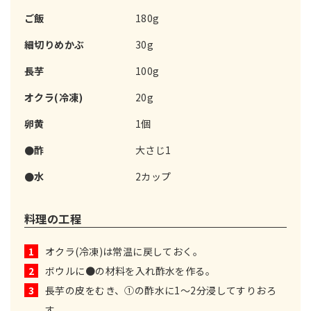
ご飯
180g
細切りめかぶ
30g
長芋
100g
オクラ(冷凍)
20g
卵黄
1個
●酢
大さじ1
●水
2カップ
料理の工程
1
オクラ(冷凍)は常温に戻しておく。
2
ボウルに●の材料を入れ酢水を作る。
3
長芋の皮をむき、①の酢水に1～2分浸してすりおろ
す。