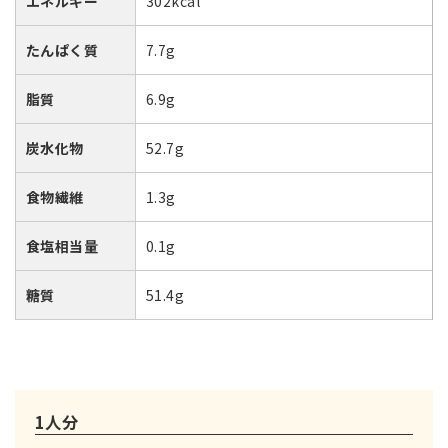
エネルギー
302kcal
たんぱく質
7.7g
脂質
6.9g
炭水化物
52.7g
食物繊維
1.3g
食塩相当量
0.1g
糖質
51.4g
1人分