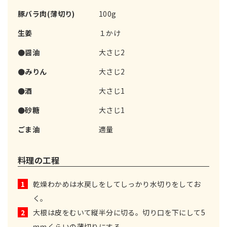
豚バラ肉(薄切り)
100g
生姜
１かけ
●醤油
大さじ2
●みりん
大さじ2
●酒
大さじ1
●砂糖
大さじ1
ごま油
適量
料理の工程
1
乾燥わかめは水戻しをしてしっかり水切りをしてお
く。
2
大根は皮をむいて縦半分に切る。切り口を下にして5
ｍｍくらいの薄切りにする。