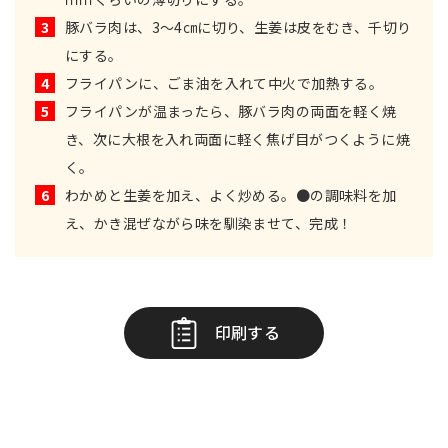
3
豚バラ肉は、3～4㎝に切り、生姜は皮をむき、千切り
にする。
4
フライパンに、ごま油を入れて中火で加熱する。
5
フライパンが温まったら、豚バラ肉の両面を軽く焼
き、次に大根を入れ両面に軽く焦げ目がつくように焼
く。
6
わかめと生姜を加え、よく炒める。●の調味料を加
え、かき混ぜながら味を馴染ませて、完成！
印刷する