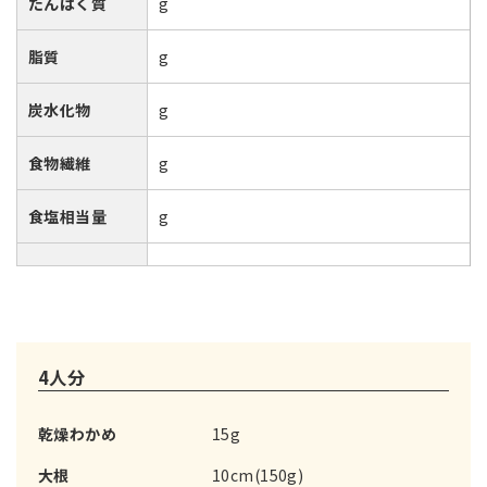
たんぱく質
g
脂質
g
炭水化物
g
食物繊維
g
食塩相当量
g
4人分
乾燥わかめ
15g
大根
10cm(150g)