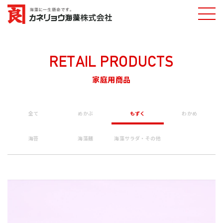
ホーム
家庭用商品一覧
三杯酢もずく
カネリョウ海藻
株式会社
RETAIL PRODUCTS
家庭用商品
全て
めかぶ
もずく
わかめ
海苔
海藻麺
海藻サラダ・その他