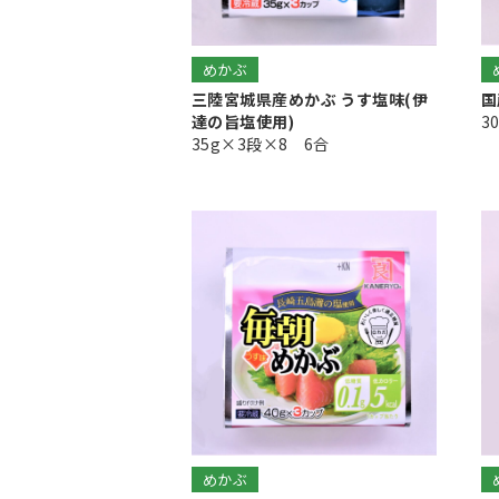
めかぶ
三陸宮城県産めかぶ うす塩味(伊
国
達の旨塩使用)
3
35g×3段×8 6合
めかぶ