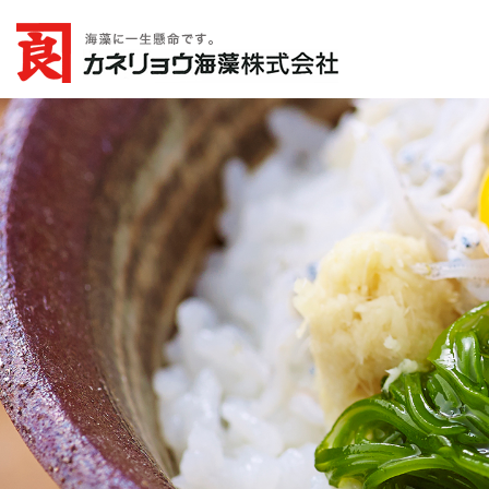
カネリョウ海藻株式
会社