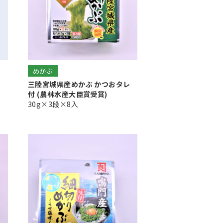
めかぶ
三陸宮城県産めかぶ かつおタレ
付 (農林水産大臣賞受賞)
30g×3段×8入