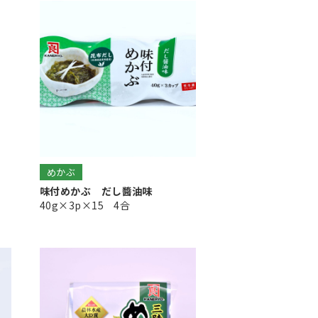
めかぶ
味付めかぶ だし醬油味
40g×3p×15 4合