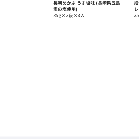
毎朝めかぶ うす塩味 (長崎県五島
細
灘の塩使用)
レ
35g×3段×8入
3