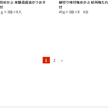
切めかぶ 本醸造醤油かつおタ
細切り味付梅めかぶ 紀州梅た
付
付
5ｇ×3段×8入
40g×3段×8 6合
1
2
»