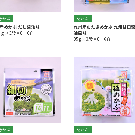
めかぶ
めかぶ
産めかぶ だし醤油味
九州産たたきめかぶ 九州甘口
0ｇ×3段×8 6合
油風味
35g×3段×8 6合
めかぶ
めかぶ