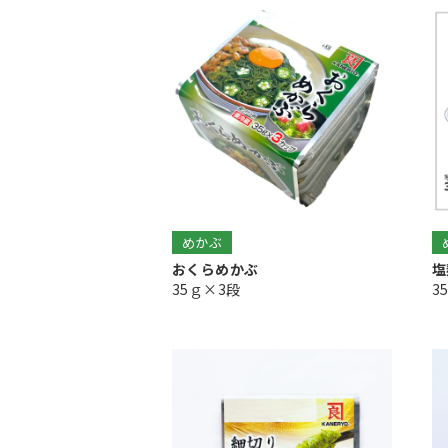
めかぶ
おくらめかぶ
塩
35ｇ×3段
3