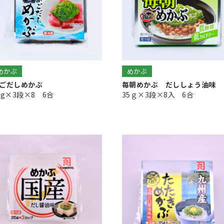
めかぶ
めかぶ
ごだしめかぶ
毎朝めかぶ だししょう油味
5g×3段×8 6合
35ｇ×3段×8入 6合