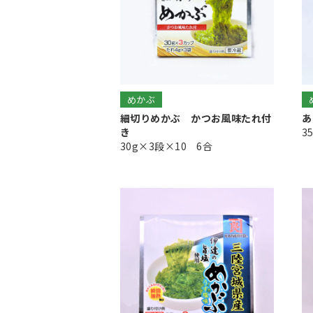
めかぶ
細切りめかぶ かつお風味たれ付
あ
き
3
30g×3段×10 6合