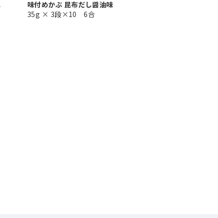
れ
味付めかぶ 昆布だし醤油味
35g × 3段×10 6合