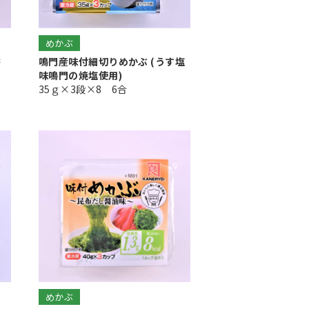
めかぶ
醤
鳴門産味付細切りめかぶ (うす塩
味鳴門の焼塩使用)
35ｇ×3段×8 6合
めかぶ