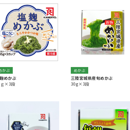
めかぶ
めかぶ
麹めかぶ
三陸宮城県産旬めかぶ
5ｇ×3段
30g×3段