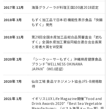
2017年 12月
海藻グラノーラが料理王国100選2018認定
2018年 3月
もずく加工品で日本初 機能性表示食品「快腸
もずく」発売
2018年 11月
第29回全国水産加工品総合品質審査会「岩も
ずく」全国水産加工業協同組合連合会会長賞
と若者大賞をW受賞
2020年 2月
「シークヮーサーもずく」沖縄県産健康食品
ブランド”WELLNESS OKINAWA
JAPAN”（WOJ認証）
2020年 7月
仙台工場 食品マネジメント協会JFS-B規格取
得
2021年 1月
イギリスLUX Life Magazine開催”Food and
Drink Awards 2020″「Best Sea Vegetable
Manufacturer」（ベスト海藻メーカー賞）受