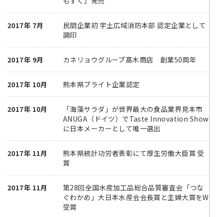
もずく」発売
2017年 7月
民間企業初 宇土広域消防本部 認定企業として
調印
2017年 9月
カネリョウグループ髙木商店 創業50周年
2017年 10月
熊本県ブライト企業認定
2017年 10月
「海藻サラダ」が世界最大の食品業界見本市
ANUGA（ドイツ）でTaste Innovation Show
に日本メーカーとして唯一選出
2017年 11月
熊本県統計功労者表彰にて厚生労働大臣賞 受
賞
2017年 11月
第28回全国水産加工品総合品質審査会「つな
ぐわかめ」大日本水産会会長賞と主婦大賞をW
受賞