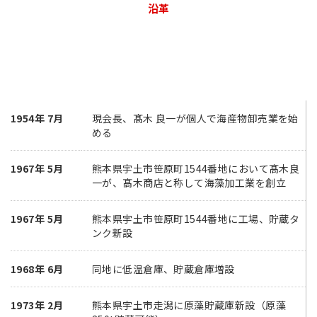
沿革
1954年 7月
現会長、髙木 良一が個人で海産物卸売業を始
める
1967年 5月
熊本県宇土市笹原町1544番地において髙木良
一が、髙木商店と称して海藻加工業を創立
1967年 5月
熊本県宇土市笹原町1544番地に工場、貯蔵タ
ンク新設
1968年 6月
同地に低温倉庫、貯蔵倉庫増設
1973年 2月
熊本県宇土市走潟に原藻貯蔵庫新設（原藻