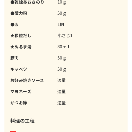
●乾燥あおさのり
10ｇ
●薄力粉
50ｇ
●卵
1個
★顆粒だし
小さじ1
★ぬるま湯
80ｍｌ
豚肉
50ｇ
キャベツ
50ｇ
お好み焼きソース
適量
マヨネーズ
適量
かつお節
適量
料理の工程