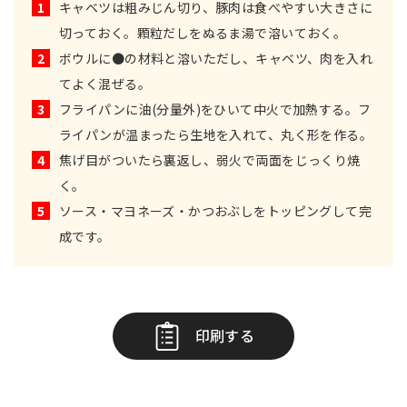
1
キャベツは粗みじん切り、豚肉は食べやすい大きさに
切っておく。顆粒だしをぬるま湯で溶いておく。
2
ボウルに●の材料と溶いただし、キャベツ、肉を入れ
てよく混ぜる。
3
フライパンに油(分量外)をひいて中火で加熱する。フ
ライパンが温まったら生地を入れて、丸く形を作る。
4
焦げ目がついたら裏返し、弱火で両面をじっくり焼
く。
5
ソース・マヨネーズ・かつおぶしをトッピングして完
成です。
印刷する