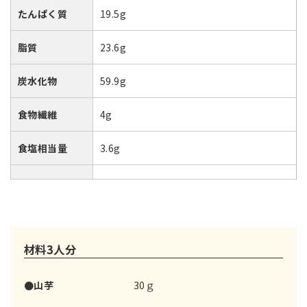
たんぱく質
19.5g
脂質
23.6g
炭水化物
59.9g
食物繊維
4g
食塩相当量
3.6g
材料3人分
●山芋
30ｇ