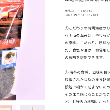
商品コード：K5045
JAN：4975041 207403
①こだわりの有明海産のり
有明海の海苔は、やわら
の原料にこだわり、新鮮
た、食塩や油は一切使用
の旨味を堪能できます。
② 海苔の食感、風味を最
収穫された状態のまま乾
段階で細かく刻まないた
そのまま感じることがで
ど、お好みの料理にさっ