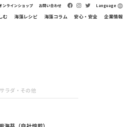
オンラインショップ
お問い合わせ
Language
しむ
海藻レシピ
海藻コラム
安心・安全
企業情報
サラダ・その他
有明海苔（自社焙煎）