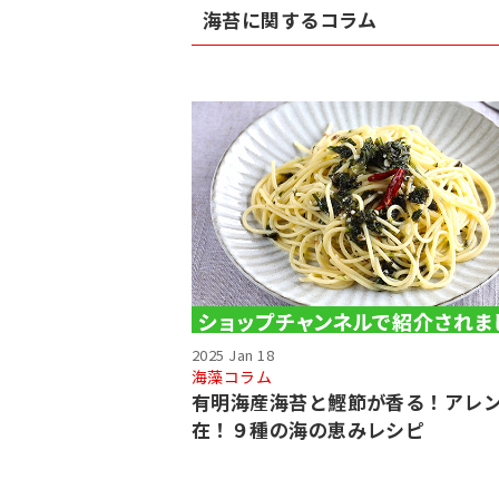
海苔に関するコラム
2025 Jan 18
海藻コラム
有明海産海苔と鰹節が香る！アレ
在！９種の海の恵みレシピ