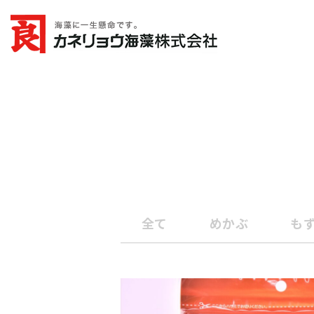
ホーム
家庭用商品一覧
産地直送 熊
カネリョウ海藻株式
会社
全て
めかぶ
も