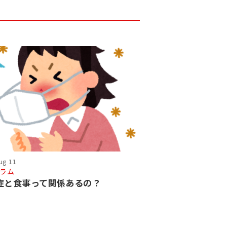
ug 11
ラム
症と食事って関係あるの？