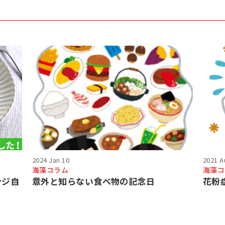
2024 Jan 10
2021 A
海藻コラム
海藻コ
ンジ自
意外と知らない食べ物の記念日
花粉