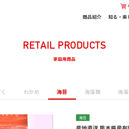
本県産有明海苔（自社焙煎）
商品紹介
知る・楽
RETAIL PRODUCTS
家庭用商品
ずく
わかめ
海苔
海藻麺
海藻
海苔
産地直送 熊本県産