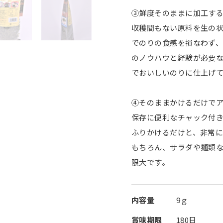
③鮮度そのままに加工す
収穫間もない原料を生の状
でのりの食感を損なわず
のノウハウと経験が必要
でおいしいのりに仕上げ
④そのままかけるだけで
保存に便利なチャック付
ふりかけるだけと、非常
もちろん、サラダや麺類
限大です。
内容量
9ｇ
賞味期限
180日