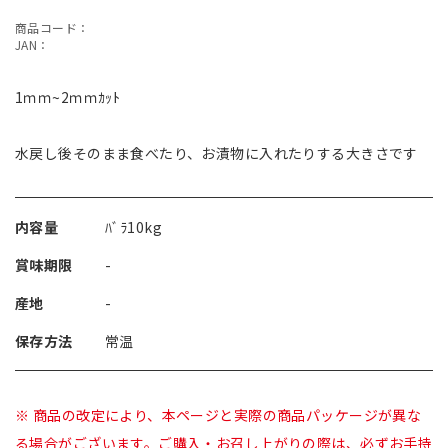
商品コード：
JAN：
1ｍｍ~2ｍｍｶｯﾄ
水戻し後そのまま食べたり、お漬物に入れたりする大きさです
内容量
ﾊﾞﾗ10kg
賞味期限
-
産地
-
保存方法
常温
※ 商品の改定により、本ページと実際の商品パッケージが異な
る場合がございます。ご購入・お召し上がりの際は、必ずお手持