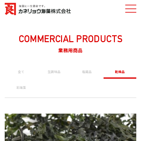
ホーム
業務用商品一覧
細切昆布
カネリョウ海藻
株式会社
COMMERCIAL PRODUCTS
業務用商品
全て
生調味品
塩蔵品
乾燥品
彩海藻