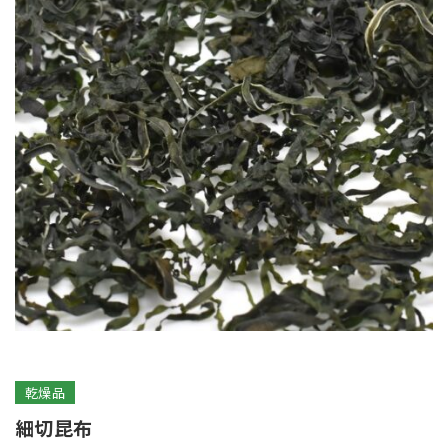
乾燥品
細切昆布