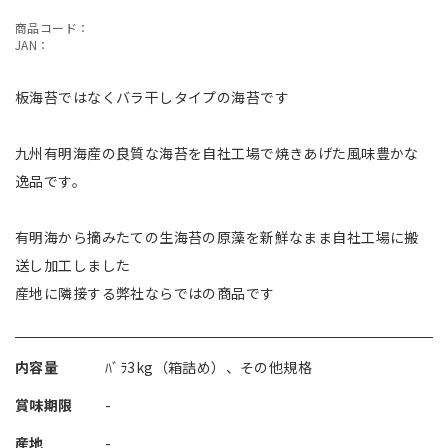
商品コード：
JAN：
板海苔ではなくバラ干しタイプの海苔です
九州有明海産の良質な海苔を自社工場で焼きあげた風味豊かな
逸品です。
有明海から摘みたての生海苔の原藻を新鮮なまま自社工場に搬
送し加工しました
産地に隣接する弊社ならではの商品です
内容量
ﾊﾞﾗ3kg（箱詰め）、その他規格
賞味期限
-
産地
-