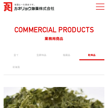
ホーム
業務用商品一覧
焼き地のり
カネリョウ海藻
株式会社
COMMERCIAL PRODUCTS
業務用商品
全て
生調味品
塩蔵品
乾燥品
彩海藻